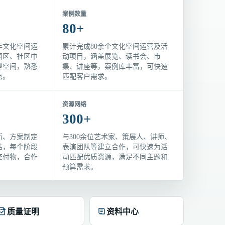
案例数量
80+
年文化空间运
累计完成80余个文化空间运营及活
园区、社区中
动项目，涵盖展览、读书会、市
型空间，熟悉
集、讲座等，案例库丰富，可快速
点。
匹配客户需求。
资源网络
300+
断、方案制定
与300余位艺术家、策展人、讲师、
估，每个阶段
表演团队等建立合作，可快速为活
交付物，合作
动匹配优质资源，满足不同主题和
预算需求。
质量证明
资料中心