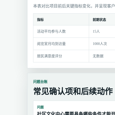
本表对比项目前后关键指标变化，并呈现客
指标
前期状态
结
活动平均参与人数
15人
果
变
阅览室月均到访量
1000人次
化
与
居民满意度评分
无数据
客
户
反
馈
问题台账
常见确认项和后续动作
问题
社区文化中心需要具备哪些条件才能开