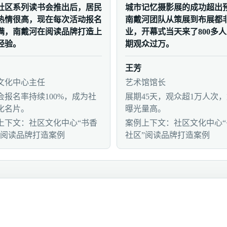
社区系列读书会推出后，居民
城市记忆摄影展的成功超出
热情很高，现在每次活动报名
南戴河团队从策展到布展都
满，南戴河在阅读品牌打造上
业，开幕式当天来了800多
经验。
期观众过万。
王芳
文化中心主任
艺术馆馆长
会报名率持续100%，成为社
展期45天，观众超1万人次
化名片。
曝光量高。
上下文：社区文化中心“书香
案例上下文：社区文化中心“
”阅读品牌打造案例
社区”阅读品牌打造案例