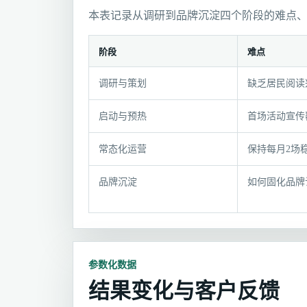
本表记录从调研到品牌沉淀四个阶段的难点
阶段
难点
项
调研与策划
缺乏居民阅读
目
过
启动与预热
首场活动宣传
程
与
常态化运营
保持每月2场
执
行
品牌沉淀
如何固化品牌
记
录
参数化数据
结果变化与客户反馈