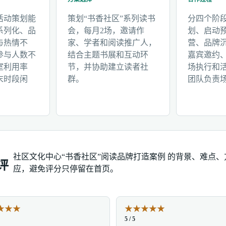
活动策划能
策划“书香社区”系列读书
分四个阶
系列化、品
会，每月2场，邀请作
划、启动
与热情不
家、学者和阅读推广人，
营、品牌
参与人数不
结合主题书展和互动环
嘉宾邀约
室利用率
节，并协助建立读者社
场执行和
末时段闲
群。
团队负责
社区文化中心“书香社区”阅读品牌打造案例 的背景、难点
评
应，避免评分只停留在首页。
★
★
★
★
★
★
★
★
5 / 5