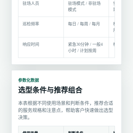
条
驻场人员
驻场模式 / 非驻场
空间是否
模式
现场响应
件
巡检频率
每日 / 每周 / 每月
根据设施
用强度
响应时间
紧急30分钟 / 一般4
根据故障
小时 / 计划按周
参数化数据
选型条件与推荐组合
本表根据不同使用场景和判断条件，推荐合适
的服务规格和注意点，帮助客户快速做出选型
决策。