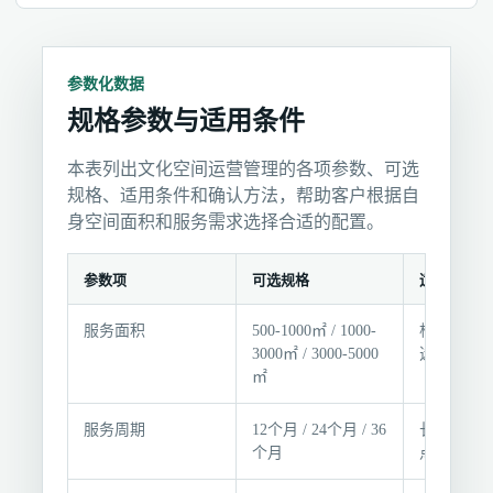
参数化数据
规格参数与适用条件
本表列出文化空间运营管理的各项参数、可选
规格、适用条件和确认方法，帮助客户根据自
身空间面积和服务需求选择合适的配置。
参数项
可选规格
适用条件
规
服务面积
500-1000㎡ / 1000-
根据空间
格
3000㎡ / 3000-5000
选择对应
参
㎡
数
与
服务周期
12个月 / 24个月 / 36
长期合作
适
个月
点项目
用