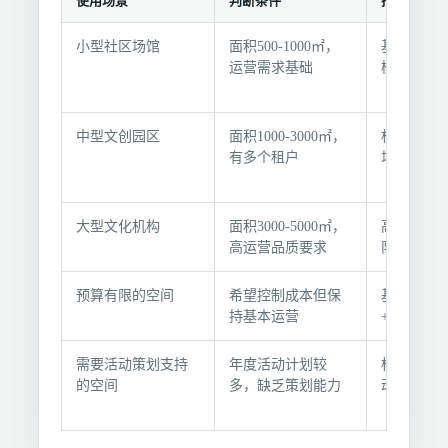
使用场景
判断条件
推荐选择
选
小型社区场馆
面积500-1000㎡，
基础规格 
型
运营需求基础
模式
条
件
与
中型文创园区
面积1000-3000㎡，
标准规格 +
推
有多个租户
场人员
荐
组
大型文化机构
面积3000-5000㎡，
高级规格 
合
高运营品质要求
队
预算有限的空间
希望控制成本但保
基础规格 
持基本运营
+ 附加服
需要活动策划支持
年度活动计划较
标准规格 
的空间
多，缺乏策划能力
动策划附