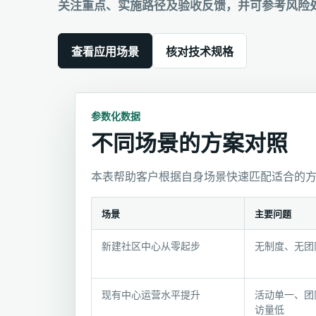
关注重点、实施路径及验收反馈，并可参考风险
查看应用场景
核对技术规格
参数化数据
不同场景的方案对照
本表帮助客户根据自身场景快速匹配适合的
场景
主要问题
不
新建社区中心从零起步
无制度、无团
同
场
景
现有中心运营水平提升
活动单一、团
的
访量低