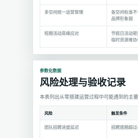
方
案
多空间统一运营管理
各空间标准不
对
品牌形象弱
照
短期活动高峰应对
节假日活动密
临时资源难协
参数化数据
风险处理与验收记录
本表列出从零搭建运营过程中可能遇到的主
风险
触发条件
风
团队招聘进度延迟
招聘周期超过
险