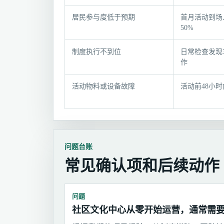
处
理
居民参与度低于预期
首月活动到场
与
50%
验
收
制度执行不到位
日常检查发现
记
作
录
活动物料或设备故障
活动前48小
问题台账
常见确认项和后续动作
问题
社区文化中心从零开始运营，通常需