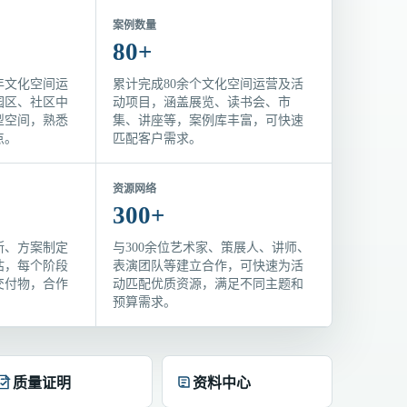
案例数量
80+
年文化空间运
累计完成80余个文化空间运营及活
园区、社区中
动项目，涵盖展览、读书会、市
型空间，熟悉
集、讲座等，案例库丰富，可快速
点。
匹配客户需求。
资源网络
300+
断、方案制定
与300余位艺术家、策展人、讲师、
估，每个阶段
表演团队等建立合作，可快速为活
交付物，合作
动匹配优质资源，满足不同主题和
预算需求。
质量证明
资料中心