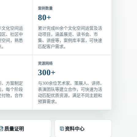
案例数量
80+
年文化空间运
累计完成80余个文化空间运营及活
园区、社区中
动项目，涵盖展览、读书会、市
型空间，熟悉
集、讲座等，案例库丰富，可快速
点。
匹配客户需求。
资源网络
300+
断、方案制定
与300余位艺术家、策展人、讲师、
估，每个阶段
表演团队等建立合作，可快速为活
交付物，合作
动匹配优质资源，满足不同主题和
预算需求。
质量证明
资料中心