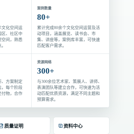
案例数量
80+
年文化空间运
累计完成80余个文化空间运营及活
园区、社区中
动项目，涵盖展览、读书会、市
型空间，熟悉
集、讲座等，案例库丰富，可快速
点。
匹配客户需求。
资源网络
300+
断、方案制定
与300余位艺术家、策展人、讲师、
估，每个阶段
表演团队等建立合作，可快速为活
交付物，合作
动匹配优质资源，满足不同主题和
预算需求。
质量证明
资料中心